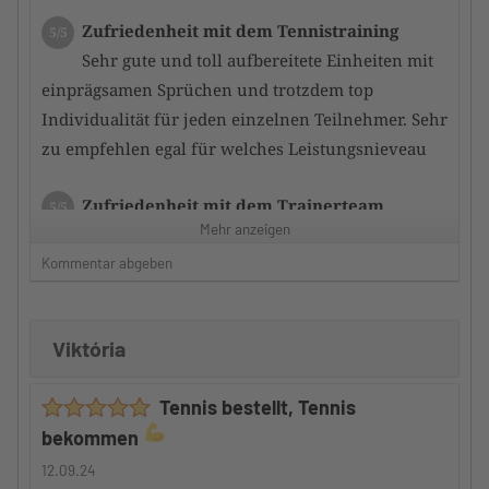
Zufriedenheit mit dem Tennistraining
5/5
Sehr gute und toll aufbereitete Einheiten mit
einprägsamen Sprüchen und trotzdem top
Individualität für jeden einzelnen Teilnehmer. Sehr
zu empfehlen egal für welches Leistungsnieveau
Zufriedenheit mit dem Trainerteam
5/5
Mehr anzeigen
der bzw. die Trainer schaffen es durch
gezieltes Training immer noch ein Stückchen mehr
Kommentar abgeben
aus den Teilnehmern herauszukitzeln. so dass
schnell eine Leistungsverbesserung erfolgt
Viktória
Betreuung durch den Camp-Veranstalter
5/5
Tennis bestellt, Tennis
Auch hier kann ich nur ein riesen
bekommen
Kompliment machen denn ide Teilnehmer werden
gut in das gesamte Geschehen integriert und somit
12.09.24