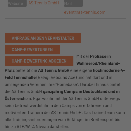
AS Tennis GmbH
Website
Mail
event@as-tennis.com
ANFRAGE AN DEN VERANSTALTER
CAMP-BEWERTUNGEN
Mit der
ProBase in
CAMP-BEWERTUNG ABGEBEN
Wallmerod/Rheinland-
Pfalz
betreibt die
AS Tennis GmbH
eine eigene
hochmoderne 4-
Feld Tennishalle
(Belag: Rebound Ace) und hat dort und in
umliegenden Vereinen ihre "Homebase". Darüber hinaus bietet
die AS Tennis GmbH
ganzjährig Camps in Deutschland und in
Österreich
an. Egal wo ihr mit der AS Tennis GmbH unterwegs
seid: betreut werdet ihr in den Camps von erfahrenen und
motivierten Trainern der AS Tennis GmbH. Das Trainerteam kann
alle Trainingsanforderungen vom Anfänger im Breitensport bis
hin zu ATP/WTA Niveau darstellen.