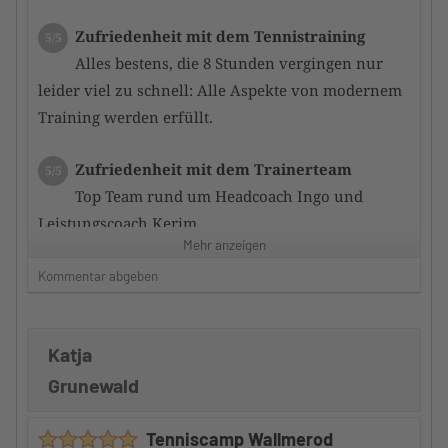
Zufriedenheit mit dem Tennistraining
5/5
Alles bestens, die 8 Stunden vergingen nur
leider viel zu schnell: Alle Aspekte von modernem
Training werden erfüllt.
Zufriedenheit mit dem Trainerteam
5/5
Top Team rund um Headcoach Ingo und
Leistungscoach Kerim.
Mehr anzeigen
Auch die anderen Camptrain er waren sehr
kompetent und motiviert uns zu verbessern.
Kommentar abgeben
Betreuung durch den Camp-Veranstalter
5/5
Katja
Top.
Gute Informationen, sowohl vor als auch nach dem
Grunewald
Camp.
Zeitplan und Train ingsinhalte waren vorher
Tenniscamp Wallmerod