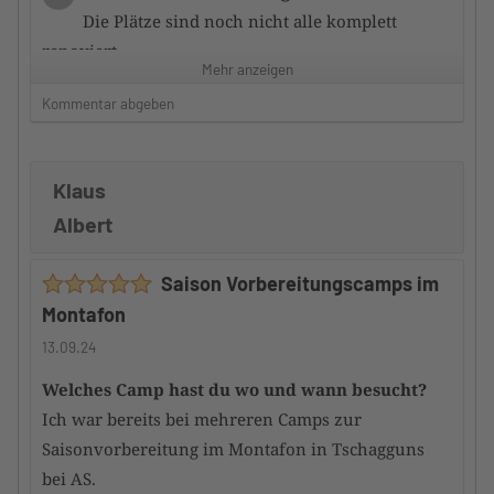
Die Plätze sind noch nicht alle komplett
renoviert
Mehr anzeigen
Kommentar abgeben
Zufriedenheit mit dem Hotel
3/5
Die Zimmer sauber und ausreichend
ausgestattet.
Klaus
Frühstück ausreichend, aber nicht sternewürdig.
Albert
Service nett und zuvorkommend und stets bemüht.
Hauptgerichte überwiegend gut; manches könnte
Saison Vorbereitungscamps im
besser sein.
Montafon
Würdest du das Camp an andere
13.09.24
TennisTraveller weiterempfehlen
Ja
Welches Camp hast du wo und wann besucht?
Ich war bereits bei mehreren Camps zur
Saisonvorbereitung im Montafon in Tschagguns
bei AS.