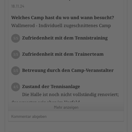
bekannt, vorbildlich.
18.11.24
Nach dem Camp gab es noch eine Feedbackrunde.
Welches Camp hast du wo und wann besucht?
Wir kommen gerne wieder.
Wallmerod - Individuell zugeschnittenes Camp
Zustand der Tennisanlage
5/5
Zufriedenheit mit dem Tennistraining
5/5
Top moderne und gepflegt Tennishalle mit
Rebound-Ace Belag. Macht richtig Bock:)
Zufriedenheit mit dem Trainerteam
5/5
Sanitäre Anlagen, Lobby und Tennisshop in einem
super Zustand.
Betreuung durch den Camp-Veranstalter
5/5
Zufriedenheit mit dem Hotel
5/5
Zustand der Tennisanlage
4/5
Hatten das AS Partnerhotel Nassau-Oranien in
Die Halle ist noch nicht vollständig renoviert;
Hademar gewählt.
das wussten wir aber im Vorfeld
Alles bestens, gute Verpflegung innerhalb der
Mehr anzeigen
Halbpension und schöner Spa-Bereich.
Kommentar abgeben
Zufriedenheit mit dem Hotel
3/5
Sehr gutes Preis/Leistungsverhältnis.
Sauber und ordentlich, Wellness-Bereich