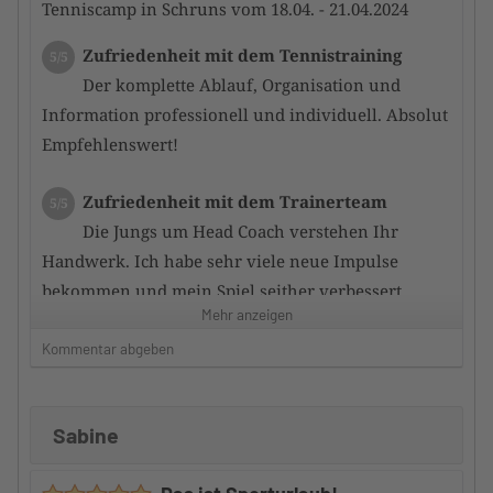
Tenniscamp in Schruns vom 18.04. - 21.04.2024
Zufriedenheit mit dem Tennistraining
5/5
Der komplette Ablauf, Organisation und
Information professionell und individuell. Absolut
Empfehlenswert!
Zufriedenheit mit dem Trainerteam
5/5
Die Jungs um Head Coach verstehen Ihr
Handwerk. Ich habe sehr viele neue Impulse
bekommen und mein Spiel seither verbessert.
Mehr anzeigen
Betreuung durch den Camp-Veranstalter
Kommentar abgeben
5/5
Von der Anfrage bis zur finalen Abwicklung
ohne Stress. Offene, professionelle
Sabine
Kommunikation. Schnelle Reaktionszeit.