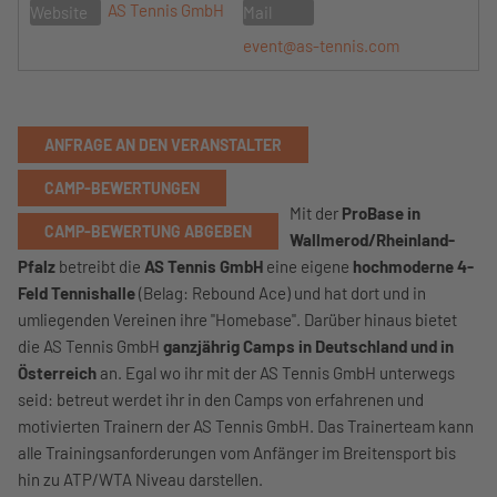
AS Tennis GmbH
Website
Mail
event@as-tennis.com
ANFRAGE AN DEN VERANSTALTER
CAMP-BEWERTUNGEN
Mit der
ProBase in
CAMP-BEWERTUNG ABGEBEN
Wallmerod/Rheinland-
Pfalz
betreibt die
AS Tennis GmbH
eine eigene
hochmoderne 4-
Feld Tennishalle
(Belag: Rebound Ace) und hat dort und in
umliegenden Vereinen ihre "Homebase". Darüber hinaus bietet
die AS Tennis GmbH
ganzjährig Camps in Deutschland und in
Österreich
an. Egal wo ihr mit der AS Tennis GmbH unterwegs
seid: betreut werdet ihr in den Camps von erfahrenen und
motivierten Trainern der AS Tennis GmbH. Das Trainerteam kann
alle Trainingsanforderungen vom Anfänger im Breitensport bis
hin zu ATP/WTA Niveau darstellen.