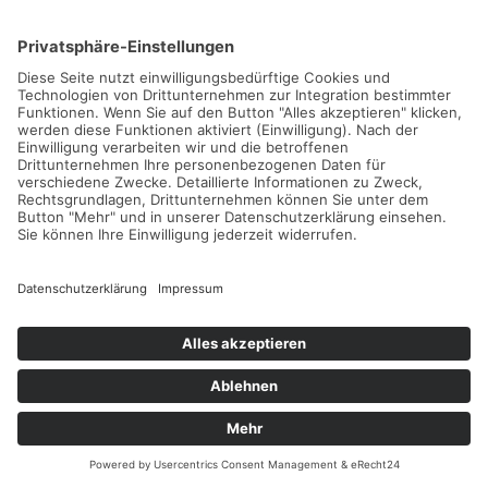
Herbst-Camps im Zischka-Tenniscamp in
Rabac
05.09.2026 -
25.10.2026
Weiterlesen...
World Tennis Masters Tour MT100 Turnier