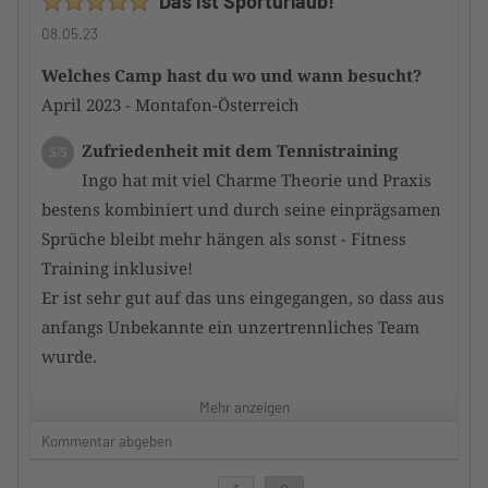
Das ist Sporturlaub!
Zustand der Tennisanlage
5/5
Sehr schöne Anlage. Top gepflegter Zustand!
08.05.23
Welches Camp hast du wo und wann besucht?
Zufriedenheit mit dem Hotel
4/5
April 2023 - Montafon-Österreich
TUI Blue, gut! Essen Bestens, allerdings kein
Schwimm und Wellnessbereich. Service teilweise
Zufriedenheit mit dem Tennistraining
5/5
zu wenig Kundenorientiert.
Ingo hat mit viel Charme Theorie und Praxis
bestens kombiniert und durch seine einprägsamen
Würdest du das Camp an andere
Sprüche bleibt mehr hängen als sonst - Fitness
TennisTraveller weiterempfehlen
Ja
Training inklusive!
Er ist sehr gut auf das uns eingegangen, so dass aus
Dein Kommentar
anfangs Unbekannte ein unzertrennliches Team
WIr haben uns bei AS Tennis rundum wohlgefühlt!
wurde.
Jederzeit gerne wieder!
Mehr anzeigen
Zufriedenheit mit dem Trainerteam
5/5
Kommentar abgeben
Info hat alles alleine bestens gerockt!