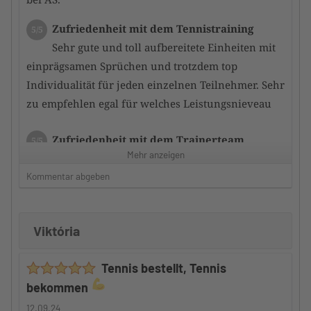
Zufriedenheit mit dem Tennistraining
5/5
Sehr gute und toll aufbereitete Einheiten mit
einprägsamen Sprüchen und trotzdem top
Individualität für jeden einzelnen Teilnehmer. Sehr
zu empfehlen egal für welches Leistungsnieveau
Zufriedenheit mit dem Trainerteam
5/5
Mehr anzeigen
der bzw. die Trainer schaffen es durch
gezieltes Training immer noch ein Stückchen mehr
Kommentar abgeben
aus den Teilnehmern herauszukitzeln. so dass
schnell eine Leistungsverbesserung erfolgt
Viktória
Betreuung durch den Camp-Veranstalter
5/5
Tennis bestellt, Tennis
Auch hier kann ich nur ein riesen
bekommen
Kompliment machen denn ide Teilnehmer werden
gut in das gesamte Geschehen integriert und somit
12.09.24