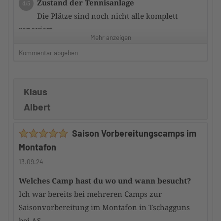
Zustand der Tennisanlage
4/5
Die Plätze sind noch nicht alle komplett
renoviert
Mehr anzeigen
Kommentar abgeben
Zufriedenheit mit dem Hotel
3/5
Die Zimmer sauber und ausreichend
ausgestattet.
Klaus
Frühstück ausreichend, aber nicht sternewürdig.
Albert
Service nett und zuvorkommend und stets bemüht.
Hauptgerichte überwiegend gut; manches könnte
Saison Vorbereitungscamps im
besser sein.
Montafon
Würdest du das Camp an andere
13.09.24
TennisTraveller weiterempfehlen
Ja
Welches Camp hast du wo und wann besucht?
Ich war bereits bei mehreren Camps zur
Saisonvorbereitung im Montafon in Tschagguns
bei AS.