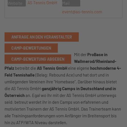
AS Tennis GmbH
Website
Mail
event@as-tennis.com
ANFRAGE AN DEN VERANSTALTER
CAMP-BEWERTUNGEN
Mit der
ProBase in
CAMP-BEWERTUNG ABGEBEN
Wallmerod/Rheinland-
Pfalz
betreibt die
AS Tennis GmbH
eine eigene
hochmoderne 4-
Feld Tennishalle
(Belag: Rebound Ace) und hat dort und in
umliegenden Vereinen ihre "Homebase". Darüber hinaus bietet
die AS Tennis GmbH
ganzjährig Camps in Deutschland und in
Österreich
an. Egal wo ihr mit der AS Tennis GmbH unterwegs
seid: betreut werdet ihr in den Camps von erfahrenen und
motivierten Trainern der AS Tennis GmbH. Das Trainerteam kann
alle Trainingsanforderungen vom Anfänger im Breitensport bis
hin zu ATP/WTA Niveau darstellen.