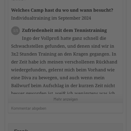
zu einem harmonischen Ganbzen verschmolzen
Welches Camp hast du wo und wann besucht?
Individualtraining im September 2024
Zustand der Tennisanlage
5/5
Unfassbar gute Plätze auch nach ergiebigen
Zufriedenheit mit dem Tennistraining
5/5
Regen sind die Plätze schnell wieder trocken une
Ingo der Vollprofi hatte ganz schnell die
top bespielbar. insgesamt eine top-Anlage
Schwachstellen gefunden, und denen sind wir in
3x2 Stunden Training an den Kragen gegangen. In
Zufriedenheit mit dem Hotel
4/5
der Zeit habe ich meinen verschollenen Rückhand
sehr schöne Hotels vor Ort , ween auch für
wiedergefunden, gelernt mich beim Vorhand wie
meinen persönlichen Geschmack etwas überteuert
eine Diva zu bewegen, und auch wenn mein
Ballwurf beim Aufschlag in der kurzen Zeit nicht
Würdest du das Camp an andere
besser geworden ist, weiß ich wenigstens was ich
TennisTraveller weiterempfehlen
Mehr anzeigen
Ja
dafür tun muss.
Kommentar abgeben
Dein Kommentar
Zufriedenheit mit dem Trainerteam
5/5
Gerne Jederzeit wieder. Ich hoffe Euch bald wieder
War alles super, Mihailo hat 2 Stunden
zu sehen