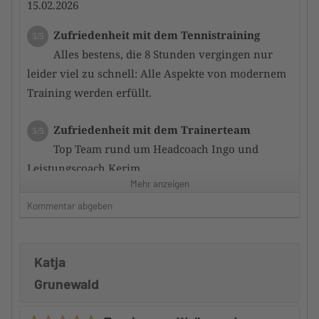
15.02.2026
Zufriedenheit mit dem Tennistraining
5/5
Alles bestens, die 8 Stunden vergingen nur
leider viel zu schnell: Alle Aspekte von modernem
Training werden erfüllt.
Zufriedenheit mit dem Trainerteam
5/5
Top Team rund um Headcoach Ingo und
Leistungscoach Kerim.
Mehr anzeigen
Auch die anderen Camptrain er waren sehr
kompetent und motiviert uns zu verbessern.
Kommentar abgeben
Betreuung durch den Camp-Veranstalter
5/5
Katja
Top.
Gute Informationen, sowohl vor als auch nach dem
Grunewald
Camp.