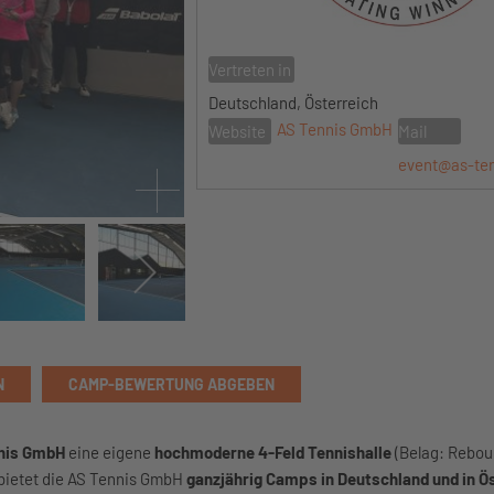
Vertreten in
Deutschland, Österreich
AS Tennis GmbH
Website
Mail
event@as-te
N
CAMP-BEWERTUNG ABGEBEN
nis GmbH
eine eigene
hochmoderne 4-Feld Tennishalle
(Belag: Rebou
 bietet die AS Tennis GmbH
ganzjährig Camps in Deutschland und in Ö