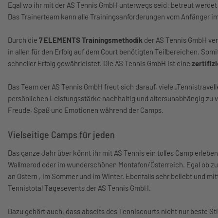
Egal wo ihr mit der AS Tennis GmbH unterwegs seid: betreut werdet
Das Trainerteam kann alle Trainingsanforderungen vom Anfänger im 
Durch die
7 ELEMENTS Trainingsmethodik
der AS Tennis GmbH verb
in allen für den Erfolg auf dem Court benötigten Teilbereichen. Somi
schneller Erfolg gewährleistet. Die AS Tennis GmbH ist eine
zertifi
Das Team der AS Tennis GmbH freut sich darauf, viele „Tennistravelle
persönlichen Leistungsstärke nachhaltig und altersunabhängig zu v
Freude, Spaß und Emotionen während der Camps.
Vielseitige Camps für jeden
Das ganze Jahr über könnt ihr mit AS Tennis ein tolles Camp erleben
Wallmerod oder im wunderschönen Montafon/Österreich. Egal ob zu
an Ostern , im Sommer und im Winter. Ebenfalls sehr beliebt und mitt
Tennistotal Tagesevents der AS Tennis GmbH.
Dazu gehört auch, dass abseits des Tenniscourts nicht nur beste S