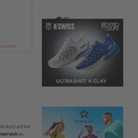
nnis.com
nd Ace) und hat
sterreich
an.