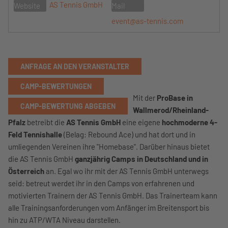
AS Tennis GmbH
Website
Mail
event@as-tennis.com
ANFRAGE AN DEN VERANSTALTER
CAMP-BEWERTUNGEN
Mit der
ProBase in
CAMP-BEWERTUNG ABGEBEN
Wallmerod/Rheinland-
Pfalz
betreibt die
AS Tennis GmbH
eine eigene
hochmoderne 4-
Feld Tennishalle
(Belag: Rebound Ace) und hat dort und in
umliegenden Vereinen ihre "Homebase". Darüber hinaus bietet
die AS Tennis GmbH
ganzjährig Camps in Deutschland und in
Österreich
an. Egal wo ihr mit der AS Tennis GmbH unterwegs
seid: betreut werdet ihr in den Camps von erfahrenen und
motivierten Trainern der AS Tennis GmbH. Das Trainerteam kann
alle Trainingsanforderungen vom Anfänger im Breitensport bis
hin zu ATP/WTA Niveau darstellen.