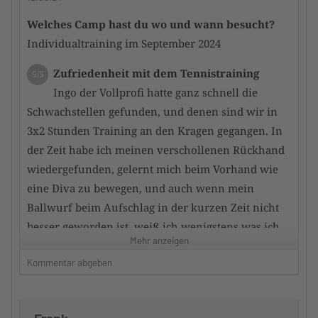
zu einem harmonischen Ganbzen verschmolzen
Welches Camp hast du wo und wann besucht?
Individualtraining im September 2024
Zustand der Tennisanlage
5/5
Unfassbar gute Plätze auch nach ergiebigen
Zufriedenheit mit dem Tennistraining
5/5
Regen sind die Plätze schnell wieder trocken une
Ingo der Vollprofi hatte ganz schnell die
top bespielbar. insgesamt eine top-Anlage
Schwachstellen gefunden, und denen sind wir in
3x2 Stunden Training an den Kragen gegangen. In
Zufriedenheit mit dem Hotel
4/5
der Zeit habe ich meinen verschollenen Rückhand
sehr schöne Hotels vor Ort , ween auch für
wiedergefunden, gelernt mich beim Vorhand wie
meinen persönlichen Geschmack etwas überteuert
eine Diva zu bewegen, und auch wenn mein
Ballwurf beim Aufschlag in der kurzen Zeit nicht
Würdest du das Camp an andere
besser geworden ist, weiß ich wenigstens was ich
TennisTraveller weiterempfehlen
Mehr anzeigen
Ja
dafür tun muss.
Kommentar abgeben
Dein Kommentar
Zufriedenheit mit dem Trainerteam
5/5
Gerne Jederzeit wieder. Ich hoffe Euch bald wieder
War alles super, Mihailo hat 2 Stunden
zu sehen