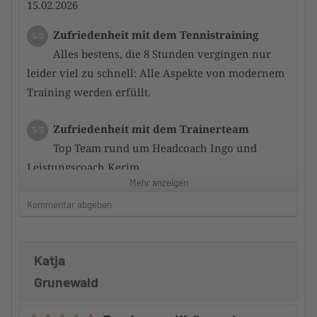
15.02.2026
Zufriedenheit mit dem Tennistraining
5/5
Alles bestens, die 8 Stunden vergingen nur
leider viel zu schnell: Alle Aspekte von modernem
Training werden erfüllt.
Zufriedenheit mit dem Trainerteam
5/5
Top Team rund um Headcoach Ingo und
Leistungscoach Kerim.
Mehr anzeigen
Auch die anderen Camptrain er waren sehr
kompetent und motiviert uns zu verbessern.
Kommentar abgeben
Betreuung durch den Camp-Veranstalter
5/5
Katja
Top.
Gute Informationen, sowohl vor als auch nach dem
Grunewald
Camp.