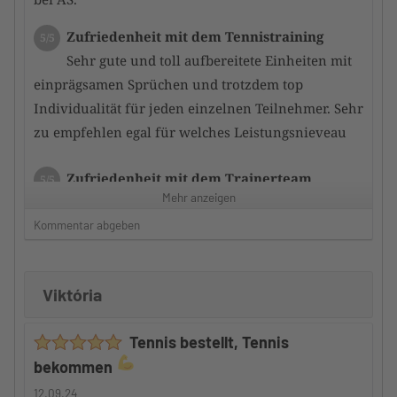
Zufriedenheit mit dem Tennistraining
5/5
Sehr gute und toll aufbereitete Einheiten mit
einprägsamen Sprüchen und trotzdem top
Individualität für jeden einzelnen Teilnehmer. Sehr
zu empfehlen egal für welches Leistungsnieveau
Zufriedenheit mit dem Trainerteam
5/5
Mehr anzeigen
der bzw. die Trainer schaffen es durch
gezieltes Training immer noch ein Stückchen mehr
Kommentar abgeben
aus den Teilnehmern herauszukitzeln. so dass
schnell eine Leistungsverbesserung erfolgt
Viktória
Betreuung durch den Camp-Veranstalter
5/5
Tennis bestellt, Tennis
Auch hier kann ich nur ein riesen
bekommen
Kompliment machen denn ide Teilnehmer werden
gut in das gesamte Geschehen integriert und somit
12.09.24