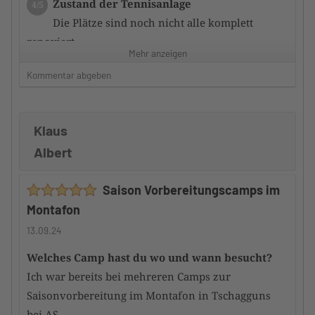
Zustand der Tennisanlage
4/5
Die Plätze sind noch nicht alle komplett
renoviert
Mehr anzeigen
Kommentar abgeben
Zufriedenheit mit dem Hotel
3/5
Die Zimmer sauber und ausreichend
ausgestattet.
Klaus
Frühstück ausreichend, aber nicht sternewürdig.
Albert
Service nett und zuvorkommend und stets bemüht.
Hauptgerichte überwiegend gut; manches könnte
Saison Vorbereitungscamps im
besser sein.
Montafon
Würdest du das Camp an andere
13.09.24
TennisTraveller weiterempfehlen
Ja
Welches Camp hast du wo und wann besucht?
Ich war bereits bei mehreren Camps zur
Saisonvorbereitung im Montafon in Tschagguns
bei AS.