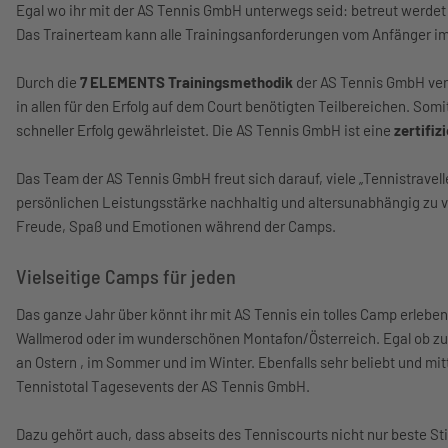
Egal wo ihr mit der AS Tennis GmbH unterwegs seid: betreut werdet
Das Trainerteam kann alle Trainingsanforderungen vom Anfänger im 
Durch die
7 ELEMENTS Trainingsmethodik
der AS Tennis GmbH verb
in allen für den Erfolg auf dem Court benötigten Teilbereichen. Somi
schneller Erfolg gewährleistet. Die AS Tennis GmbH ist eine
zertifi
Das Team der AS Tennis GmbH freut sich darauf, viele „Tennistravelle
persönlichen Leistungsstärke nachhaltig und altersunabhängig zu v
Freude, Spaß und Emotionen während der Camps.
Vielseitige Camps für jeden
Das ganze Jahr über könnt ihr mit AS Tennis ein tolles Camp erleben
Wallmerod oder im wunderschönen Montafon/Österreich. Egal ob zu
an Ostern , im Sommer und im Winter. Ebenfalls sehr beliebt und mitt
Tennistotal Tagesevents der AS Tennis GmbH.
Dazu gehört auch, dass abseits des Tenniscourts nicht nur beste S