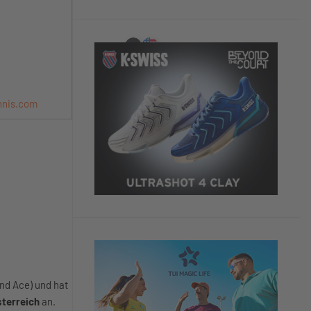
nnis.com
nd Ace) und hat
sterreich
an.