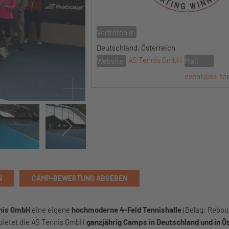
Vertreten in
Deutschland, Österreich
AS Tennis GmbH
Website
Mail
event@as-te
N
CAMP-BEWERTUNG ABGEBEN
nis GmbH
eine eigene
hochmoderne 4-Feld Tennishalle
(Belag: Rebou
 bietet die AS Tennis GmbH
ganzjährig Camps in Deutschland und in Ö