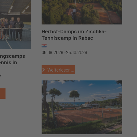
Herbst-Camps im Zischka-
Tenniscamp in Rabac
05.09.2026 -
25.10.2026
ungscamps
ennis in
Weiterlesen...
7