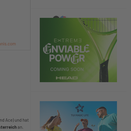
nnis.com
nd Ace) und hat
sterreich
an.