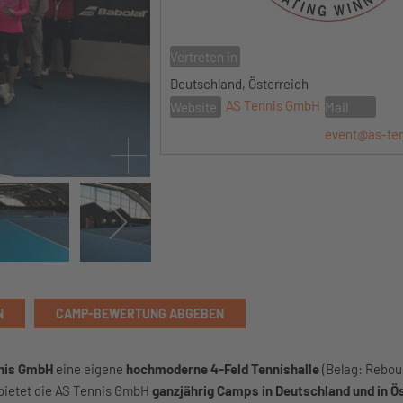
Vertreten in
Deutschland, Österreich
AS Tennis GmbH
Website
Mail
event@as-te
N
CAMP-BEWERTUNG ABGEBEN
nis GmbH
eine eigene
hochmoderne 4-Feld Tennishalle
(Belag: Rebou
 bietet die AS Tennis GmbH
ganzjährig Camps in Deutschland und in Ö