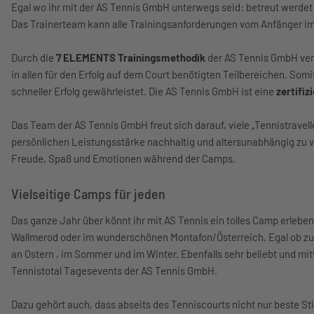
Egal wo ihr mit der AS Tennis GmbH unterwegs seid: betreut werdet
Das Trainerteam kann alle Trainingsanforderungen vom Anfänger im 
Durch die
7 ELEMENTS Trainingsmethodik
der AS Tennis GmbH verb
in allen für den Erfolg auf dem Court benötigten Teilbereichen. Somi
schneller Erfolg gewährleistet. Die AS Tennis GmbH ist eine
zertifi
Das Team der AS Tennis GmbH freut sich darauf, viele „Tennistravelle
persönlichen Leistungsstärke nachhaltig und altersunabhängig zu v
Freude, Spaß und Emotionen während der Camps.
Vielseitige Camps für jeden
Das ganze Jahr über könnt ihr mit AS Tennis ein tolles Camp erleben
Wallmerod oder im wunderschönen Montafon/Österreich. Egal ob zu
an Ostern , im Sommer und im Winter. Ebenfalls sehr beliebt und mitt
Tennistotal Tagesevents der AS Tennis GmbH.
Dazu gehört auch, dass abseits des Tenniscourts nicht nur beste S