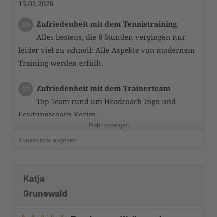
15.02.2026
Zufriedenheit mit dem Tennistraining
5/5
Alles bestens, die 8 Stunden vergingen nur
leider viel zu schnell: Alle Aspekte von modernem
Training werden erfüllt.
Zufriedenheit mit dem Trainerteam
5/5
Top Team rund um Headcoach Ingo und
Leistungscoach Kerim.
Mehr anzeigen
Auch die anderen Camptrain er waren sehr
kompetent und motiviert uns zu verbessern.
Kommentar abgeben
Betreuung durch den Camp-Veranstalter
5/5
Katja
Top.
Gute Informationen, sowohl vor als auch nach dem
Grunewald
Camp.