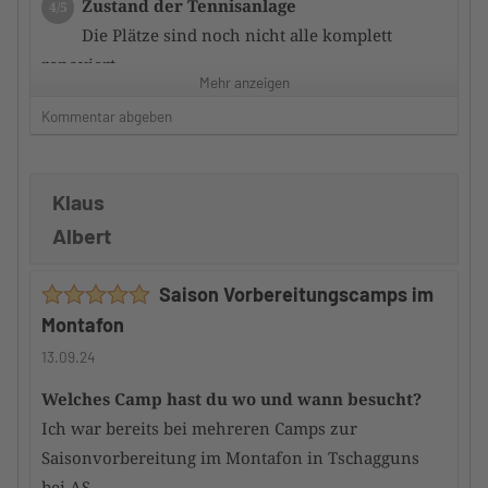
Zustand der Tennisanlage
4/5
Die Plätze sind noch nicht alle komplett
renoviert
Mehr anzeigen
Kommentar abgeben
Zufriedenheit mit dem Hotel
3/5
Die Zimmer sauber und ausreichend
ausgestattet.
Klaus
Frühstück ausreichend, aber nicht sternewürdig.
Albert
Service nett und zuvorkommend und stets bemüht.
Hauptgerichte überwiegend gut; manches könnte
Saison Vorbereitungscamps im
besser sein.
Montafon
Würdest du das Camp an andere
13.09.24
TennisTraveller weiterempfehlen
Ja
Welches Camp hast du wo und wann besucht?
Ich war bereits bei mehreren Camps zur
Saisonvorbereitung im Montafon in Tschagguns
bei AS.