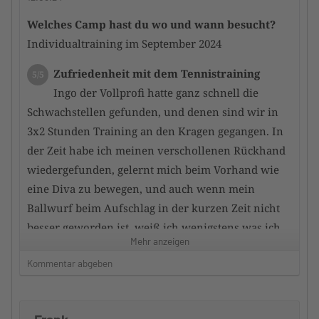
zu einem harmonischen Ganbzen verschmolzen
Welches Camp hast du wo und wann besucht?
Individualtraining im September 2024
Zustand der Tennisanlage
5/5
Unfassbar gute Plätze auch nach ergiebigen
Zufriedenheit mit dem Tennistraining
5/5
Regen sind die Plätze schnell wieder trocken une
Ingo der Vollprofi hatte ganz schnell die
top bespielbar. insgesamt eine top-Anlage
Schwachstellen gefunden, und denen sind wir in
3x2 Stunden Training an den Kragen gegangen. In
Zufriedenheit mit dem Hotel
4/5
der Zeit habe ich meinen verschollenen Rückhand
sehr schöne Hotels vor Ort , ween auch für
wiedergefunden, gelernt mich beim Vorhand wie
meinen persönlichen Geschmack etwas überteuert
eine Diva zu bewegen, und auch wenn mein
Ballwurf beim Aufschlag in der kurzen Zeit nicht
Würdest du das Camp an andere
besser geworden ist, weiß ich wenigstens was ich
TennisTraveller weiterempfehlen
Mehr anzeigen
Ja
dafür tun muss.
Kommentar abgeben
Dein Kommentar
Zufriedenheit mit dem Trainerteam
5/5
Gerne Jederzeit wieder. Ich hoffe Euch bald wieder
War alles super, Mihailo hat 2 Stunden
zu sehen