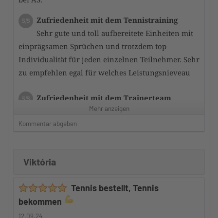
Zufriedenheit mit dem Tennistraining
5/5
Sehr gute und toll aufbereitete Einheiten mit
einprägsamen Sprüchen und trotzdem top
Individualität für jeden einzelnen Teilnehmer. Sehr
zu empfehlen egal für welches Leistungsnieveau
Zufriedenheit mit dem Trainerteam
5/5
Mehr anzeigen
der bzw. die Trainer schaffen es durch
gezieltes Training immer noch ein Stückchen mehr
Kommentar abgeben
aus den Teilnehmern herauszukitzeln. so dass
schnell eine Leistungsverbesserung erfolgt
Viktória
Betreuung durch den Camp-Veranstalter
5/5
Tennis bestellt, Tennis
Auch hier kann ich nur ein riesen
bekommen
Kompliment machen denn ide Teilnehmer werden
gut in das gesamte Geschehen integriert und somit
12.09.24