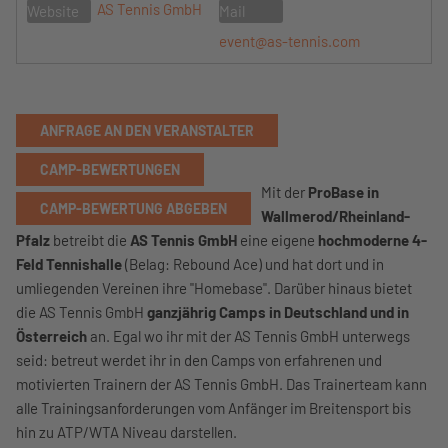
AS Tennis GmbH
Website
Mail
event@as-tennis.com
ANFRAGE AN DEN VERANSTALTER
CAMP-BEWERTUNGEN
Mit der
ProBase in
CAMP-BEWERTUNG ABGEBEN
Wallmerod/Rheinland-
Pfalz
betreibt die
AS Tennis GmbH
eine eigene
hochmoderne 4-
Feld Tennishalle
(Belag: Rebound Ace) und hat dort und in
umliegenden Vereinen ihre "Homebase". Darüber hinaus bietet
die AS Tennis GmbH
ganzjährig Camps in Deutschland und in
Österreich
an. Egal wo ihr mit der AS Tennis GmbH unterwegs
seid: betreut werdet ihr in den Camps von erfahrenen und
motivierten Trainern der AS Tennis GmbH. Das Trainerteam kann
alle Trainingsanforderungen vom Anfänger im Breitensport bis
hin zu ATP/WTA Niveau darstellen.