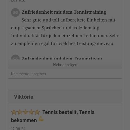
Zufriedenheit mit dem Tennistraining
5/5
Sehr gute und toll aufbereitete Einheiten mit
einprägsamen Sprüchen und trotzdem top
Individualität für jeden einzelnen Teilnehmer. Sehr
zu empfehlen egal für welches Leistungsnieveau
Zufriedenheit mit dem Trainerteam
5/5
Mehr anzeigen
der bzw. die Trainer schaffen es durch
gezieltes Training immer noch ein Stückchen mehr
Kommentar abgeben
aus den Teilnehmern herauszukitzeln. so dass
schnell eine Leistungsverbesserung erfolgt
Viktória
Betreuung durch den Camp-Veranstalter
5/5
Tennis bestellt, Tennis
Auch hier kann ich nur ein riesen
bekommen
Kompliment machen denn ide Teilnehmer werden
gut in das gesamte Geschehen integriert und somit
12.09.24