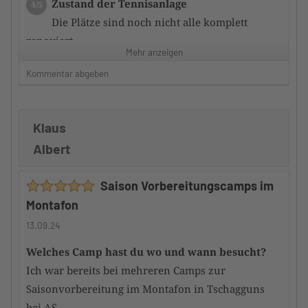
Zustand der Tennisanlage
4/5
Die Plätze sind noch nicht alle komplett
renoviert
Mehr anzeigen
Kommentar abgeben
Zufriedenheit mit dem Hotel
3/5
Die Zimmer sauber und ausreichend
ausgestattet.
Klaus
Frühstück ausreichend, aber nicht sternewürdig.
Albert
Service nett und zuvorkommend und stets bemüht.
Hauptgerichte überwiegend gut; manches könnte
Saison Vorbereitungscamps im
besser sein.
Montafon
Würdest du das Camp an andere
13.09.24
TennisTraveller weiterempfehlen
Ja
Welches Camp hast du wo und wann besucht?
Ich war bereits bei mehreren Camps zur
Saisonvorbereitung im Montafon in Tschagguns
bei AS.