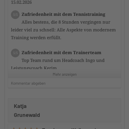
15.02.2026
Zufriedenheit mit dem Tennistraining
5/5
Alles bestens, die 8 Stunden vergingen nur
leider viel zu schnell: Alle Aspekte von modernem
Training werden erfüllt.
Zufriedenheit mit dem Trainerteam
5/5
Top Team rund um Headcoach Ingo und
Leistungscoach Kerim.
Mehr anzeigen
Auch die anderen Camptrain er waren sehr
kompetent und motiviert uns zu verbessern.
Kommentar abgeben
Betreuung durch den Camp-Veranstalter
5/5
Katja
Top.
Gute Informationen, sowohl vor als auch nach dem
Grunewald
Camp.