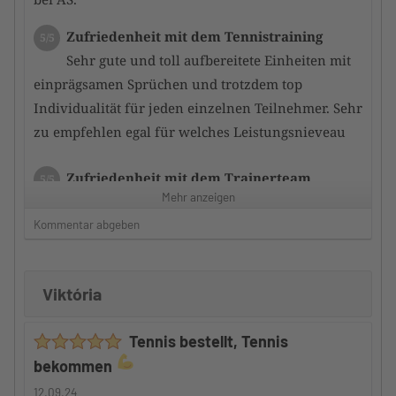
Zufriedenheit mit dem Tennistraining
5/5
Sehr gute und toll aufbereitete Einheiten mit
einprägsamen Sprüchen und trotzdem top
Individualität für jeden einzelnen Teilnehmer. Sehr
zu empfehlen egal für welches Leistungsnieveau
Zufriedenheit mit dem Trainerteam
5/5
Mehr anzeigen
der bzw. die Trainer schaffen es durch
gezieltes Training immer noch ein Stückchen mehr
Kommentar abgeben
aus den Teilnehmern herauszukitzeln. so dass
schnell eine Leistungsverbesserung erfolgt
Viktória
Betreuung durch den Camp-Veranstalter
5/5
Tennis bestellt, Tennis
Auch hier kann ich nur ein riesen
bekommen
Kompliment machen denn ide Teilnehmer werden
gut in das gesamte Geschehen integriert und somit
12.09.24