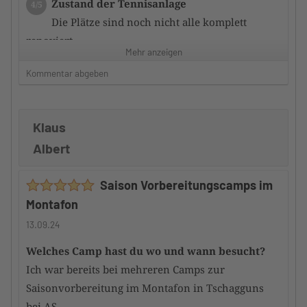
Zustand der Tennisanlage
4/5
Die Plätze sind noch nicht alle komplett
renoviert
Mehr anzeigen
Kommentar abgeben
Zufriedenheit mit dem Hotel
3/5
Die Zimmer sauber und ausreichend
ausgestattet.
Klaus
Frühstück ausreichend, aber nicht sternewürdig.
Albert
Service nett und zuvorkommend und stets bemüht.
Hauptgerichte überwiegend gut; manches könnte
Saison Vorbereitungscamps im
besser sein.
Montafon
Würdest du das Camp an andere
13.09.24
TennisTraveller weiterempfehlen
Ja
Welches Camp hast du wo und wann besucht?
Ich war bereits bei mehreren Camps zur
Saisonvorbereitung im Montafon in Tschagguns
bei AS.