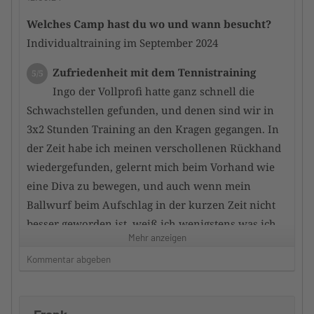
zu einem harmonischen Ganbzen verschmolzen
Welches Camp hast du wo und wann besucht?
Individualtraining im September 2024
Zustand der Tennisanlage
5/5
Unfassbar gute Plätze auch nach ergiebigen
Zufriedenheit mit dem Tennistraining
5/5
Regen sind die Plätze schnell wieder trocken une
Ingo der Vollprofi hatte ganz schnell die
top bespielbar. insgesamt eine top-Anlage
Schwachstellen gefunden, und denen sind wir in
3x2 Stunden Training an den Kragen gegangen. In
Zufriedenheit mit dem Hotel
4/5
der Zeit habe ich meinen verschollenen Rückhand
sehr schöne Hotels vor Ort , ween auch für
wiedergefunden, gelernt mich beim Vorhand wie
meinen persönlichen Geschmack etwas überteuert
eine Diva zu bewegen, und auch wenn mein
Ballwurf beim Aufschlag in der kurzen Zeit nicht
Würdest du das Camp an andere
besser geworden ist, weiß ich wenigstens was ich
TennisTraveller weiterempfehlen
Mehr anzeigen
Ja
dafür tun muss.
Kommentar abgeben
Dein Kommentar
Zufriedenheit mit dem Trainerteam
5/5
Gerne Jederzeit wieder. Ich hoffe Euch bald wieder
War alles super, Mihailo hat 2 Stunden
zu sehen