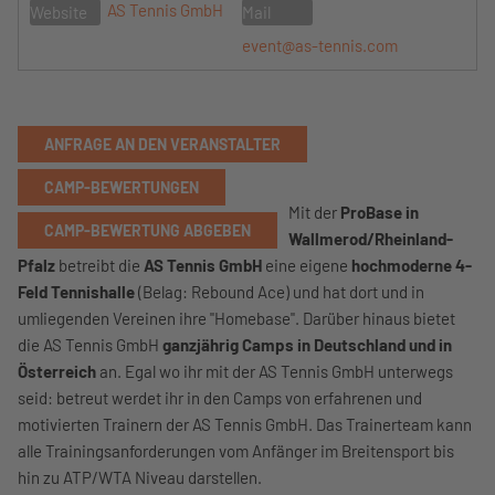
AS Tennis GmbH
Website
Mail
event@as-tennis.com
ANFRAGE AN DEN VERANSTALTER
CAMP-BEWERTUNGEN
Mit der
ProBase in
CAMP-BEWERTUNG ABGEBEN
Wallmerod/Rheinland-
Pfalz
betreibt die
AS Tennis GmbH
eine eigene
hochmoderne 4-
Feld Tennishalle
(Belag: Rebound Ace) und hat dort und in
umliegenden Vereinen ihre "Homebase". Darüber hinaus bietet
die AS Tennis GmbH
ganzjährig Camps in Deutschland und in
Österreich
an. Egal wo ihr mit der AS Tennis GmbH unterwegs
seid: betreut werdet ihr in den Camps von erfahrenen und
motivierten Trainern der AS Tennis GmbH. Das Trainerteam kann
alle Trainingsanforderungen vom Anfänger im Breitensport bis
hin zu ATP/WTA Niveau darstellen.