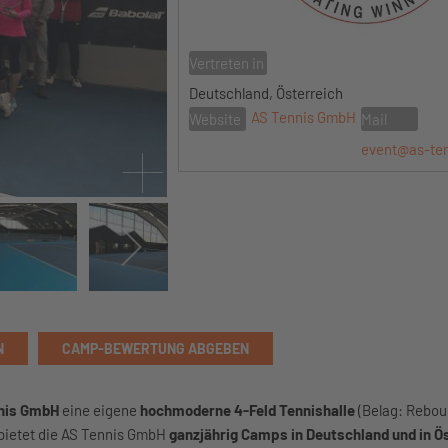
Vertreten in
Deutschland, Österreich
AS Tennis GmbH
Website
Mail
event@as-te
N
CAMP-BEWERTUNG ABGEBEN
nis GmbH
eine eigene
hochmoderne 4-Feld Tennishalle
(Belag: Rebou
 bietet die AS Tennis GmbH
ganzjährig Camps in Deutschland und in Ö