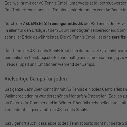
Egal wo ihr mit der AS Tennis GmbH unterwegs seid: betreut werdet
Das Trainerteam kann alle Trainingsanforderungen vom Anfänger im 
Durch die
7 ELEMENTS Trainingsmethodik
der AS Tennis GmbH verb
in allen für den Erfolg auf dem Court benötigten Teilbereichen. Somi
schneller Erfolg gewährleistet. Die AS Tennis GmbH ist eine
zertifi
Das Team der AS Tennis GmbH freut sich darauf, viele „Tennistravelle
persönlichen Leistungsstärke nachhaltig und altersunabhängig zu v
Freude, Spaß und Emotionen während der Camps.
Vielseitige Camps für jeden
Das ganze Jahr über könnt ihr mit AS Tennis ein tolles Camp erleben
Wallmerod oder im wunderschönen Montafon/Österreich. Egal ob zu
an Ostern , im Sommer und im Winter. Ebenfalls sehr beliebt und mitt
Tennistotal Tagesevents der AS Tennis GmbH.
Dazu gehört auch, dass abseits des Tenniscourts nicht nur beste S