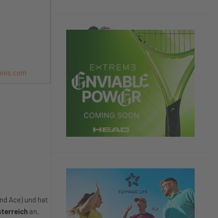
nnis.com
nd Ace) und hat
sterreich
an.